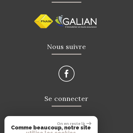
Nous suivre
Se connecter
On en reste là
Espace propriétaire
Comme beaucoup, notre site
utilise les cookies