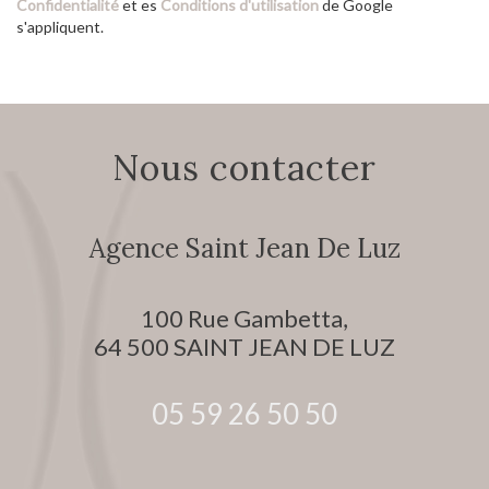
Confidentialité
et es
Conditions d'utilisation
de Google
s'appliquent.
nous contacter
Agence Saint Jean De Luz
100 Rue Gambetta,
64 500
SAINT JEAN DE LUZ
05 59 26 50 50