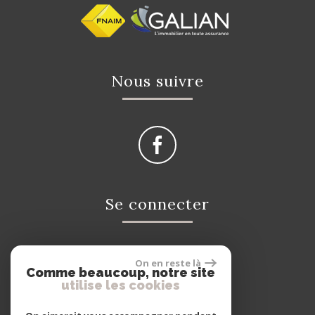
nous suivre
se connecter
On en reste là
Espace propriétaire
Comme beaucoup, notre site
utilise les cookies