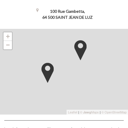
100 Rue Gambetta,
64 500 SAINT JEAN DE LUZ
+
−
Leaflet
|
©
Maps
|
© OpenStreetMap
Jawg