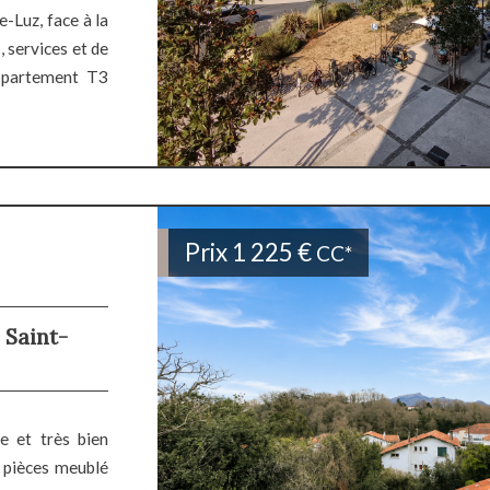
-Luz, face à la
 services et de
ppartement T3
Prix
1 225 €
CC*
 Saint-
e et très bien
 pièces meublé