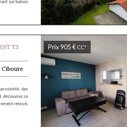
rant sur balcon
Prix
905 €
ENT T3
CC*
- Ciboure
 proximité des
d, découvrez ce
èrement rénové.