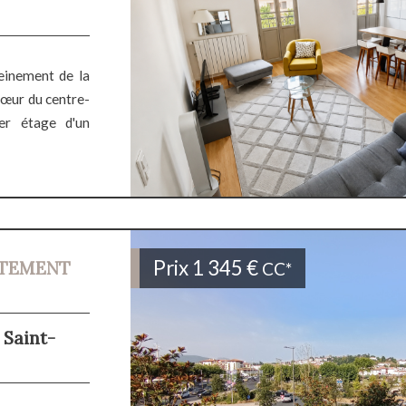
einement de la
 cœur du centre-
ier étage d'un
Prix
1 345 €
RTEMENT
CC*
 Saint-