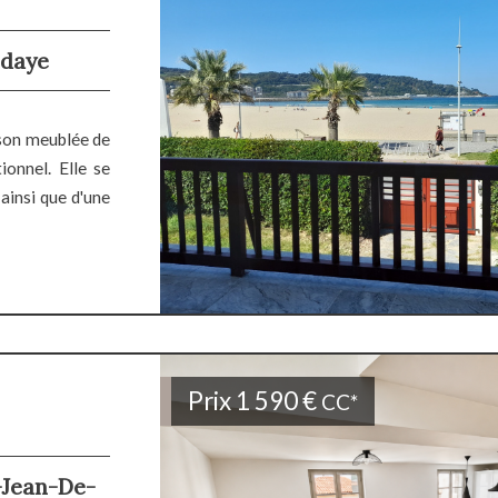
ndaye
ison meublée de
onnel. Elle se
ainsi que d'une
Prix
1 590 €
CC*
t-Jean-De-