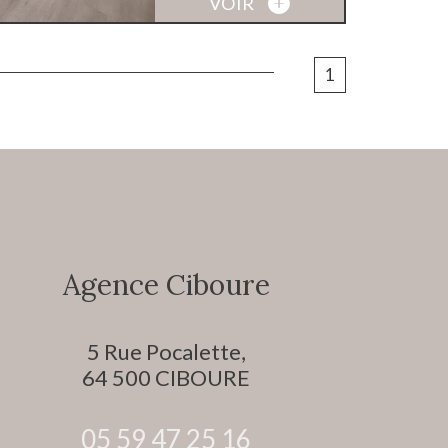
VOIR
1
Agence Ciboure
5 Rue Pocalette,
64 500
CIBOURE
05 59 47 25 16