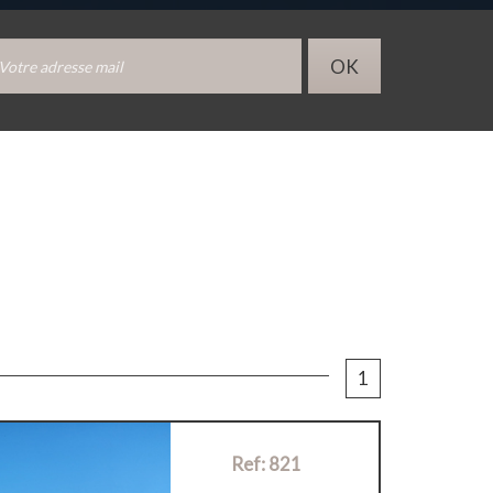
OK
1
Ref: 821