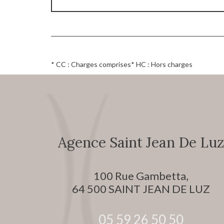
* CC : Charges comprises
* HC : Hors charges
Agence Saint Jean De Luz
100 Rue Gambetta,
64 500
SAINT JEAN DE LUZ
05 59 26 50 50