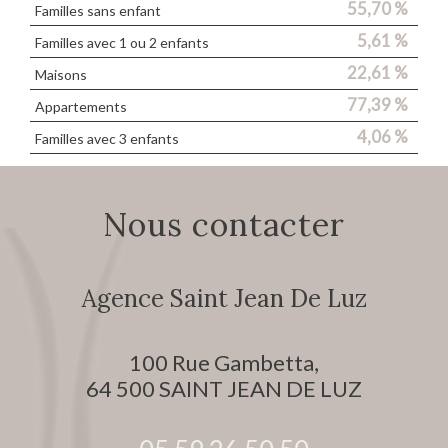
55,70 %
Familles sans enfant
5,61 %
Familles avec 1 ou 2 enfants
22,61 %
Maisons
77,39 %
Appartements
4,06 %
Familles avec 3 enfants
Nous contacter
Agence Saint Jean De Luz
100 Rue Gambetta,
64 500
SAINT JEAN DE LUZ