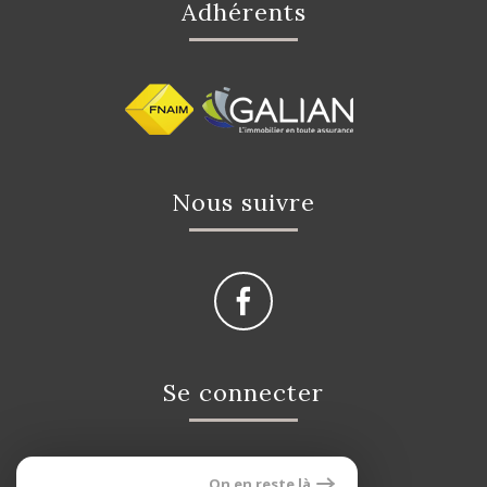
Adhérents
Nous suivre
Se connecter
On en reste là
Espace propriétaire