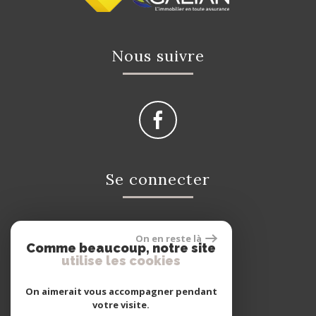
Nous suivre
Se connecter
On en reste là
Espace propriétaire
Comme beaucoup, notre site
utilise les cookies
On aimerait vous accompagner pendant
votre visite.