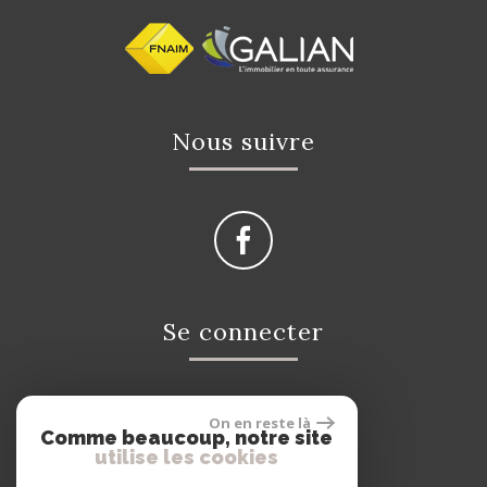
Nous suivre
Se connecter
On en reste là
Espace propriétaire
Comme beaucoup, notre site
utilise les cookies