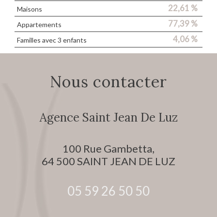
22,61 %
Maisons
77,39 %
Appartements
4,06 %
Familles avec 3 enfants
Nous contacter
Agence Saint Jean De Luz
100 Rue Gambetta,
64 500
SAINT JEAN DE LUZ
05 59 26 50 50