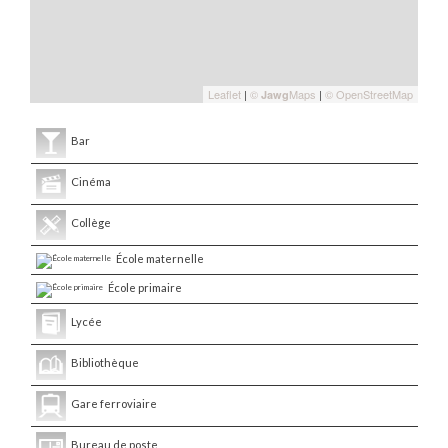
Leaflet
|
©
Maps
|
© OpenStreetMap
Jawg
Bar
Cinéma
Collège
École maternelle
École primaire
Lycée
Bibliothèque
Gare ferroviaire
Bureau de poste