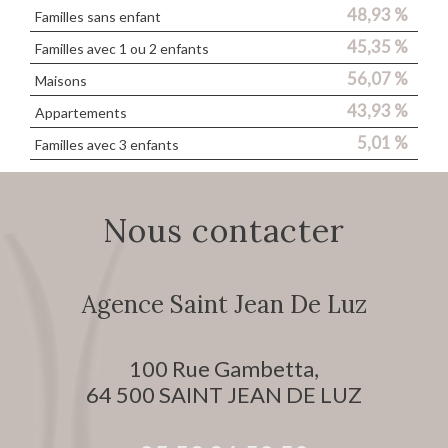
48,93 %
Familles sans enfant
45,35 %
Familles avec 1 ou 2 enfants
56,07 %
Maisons
43,93 %
Appartements
5,01 %
Familles avec 3 enfants
Nous contacter
Agence Saint Jean De Luz
100 Rue Gambetta,
64 500
SAINT JEAN DE LUZ