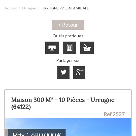
Accueil
Urrugne
URRUGNE - VILLA FAMILIALE
< Retour
Outils pratiques
Partager sur
Maison 300 M² - 10 Pièces - Urrugne
(64122)
Ref 2537
Prix
1 680 000
€