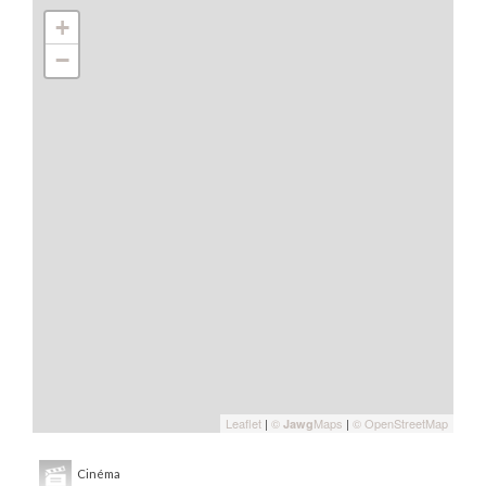
+
−
Leaflet
|
©
Maps
|
© OpenStreetMap
Jawg
Cinéma