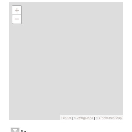
+
−
Leaflet
|
©
Maps
|
© OpenStreetMap
Jawg
Bar