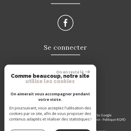
Se connecter
On en reste là
Espace propriétaire
Comme beaucoup, notre site
utilise les cookies
On aimerait vous accompagner pendant
votre visite.
En poursuivant, vous acceptez l'utilisation des
cookies par ce site, afin de vous proposer des
© 2026 | Tous droits réservés | Traduction powered by Google
contenus adaptés et réaliser des statistiques !
Plan du site
-
Mentions légales
-
Nos honoraires
-
Liens
-
Admin
-
Politique RGPD
Site internet compatible multi-supports,