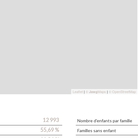
Leaflet
|
©
Maps
|
© OpenStreetMap
Jawg
12 993
Nombre d'enfants par famille
55,69 %
Familles sans enfant