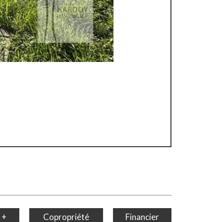
 +
Copropriété
Financier