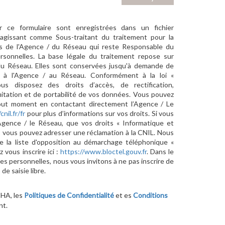
ur ce formulaire sont enregistrées dans un fichier
agissant comme Sous-traitant du traitement pour la
cts de l'Agence / du Réseau qui reste Responsable du
sonnelles. La base légale du traitement repose sur
/ du Réseau. Elles sont conservées jusqu'à demande de
s à l'Agence / au Réseau. Conformément à la loi «
ous disposez des droits d’accès, de rectification,
imitation et de portabilité de vos données. Vous pouvez
out moment en contactant directement l’Agence / Le
cnil.fr/fr
pour plus d’informations sur vos droits. Si vous
'Agence / le Réseau, que vos droits « Informatique et
, vous pouvez adresser une réclamation à la CNIL. Nous
e la liste d'opposition au démarchage téléphonique «
z vous inscrire ici :
https://www.bloctel.gouv.fr
. Dans le
s personnelles, nous vous invitons à ne pas inscrire de
e saisie libre.
CHA, les
Politiques de Confidentialité
et es
Conditions
nt.