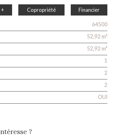
 +
Copropriété
Financier
64500
52,92 m²
52,92 m²
1
2
2
OUI
intéresse ?