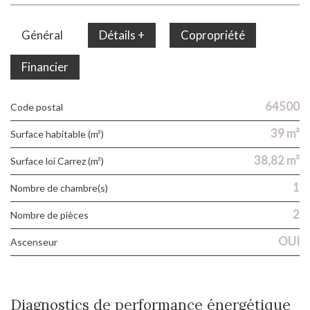
Général
Détails +
Copropriété
Financier
64500
Code postal
39 m²
Surface habitable (m²)
38,82 m²
Surface loi Carrez (m²)
1
Nombre de chambre(s)
2
Nombre de pièces
OUI
Ascenseur
Diagnostics de performance énergétique