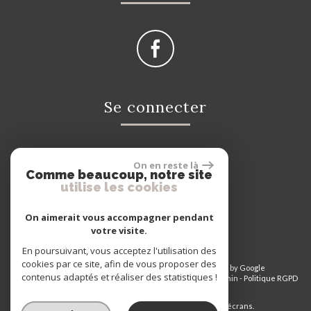
Se connecter
On en reste là
Espace propriétaire
Comme beaucoup, notre site
utilise les cookies
On aimerait vous accompagner pendant
votre visite.
En poursuivant, vous acceptez l'utilisation des
cookies par ce site, afin de vous proposer des
© 2026 | Tous droits réservés | Traduction powered by Google
contenus adaptés et réaliser des statistiques !
Plan du site
-
Mentions légales
-
Nos honoraires
-
Liens
-
Admin
-
Politique RGPD
Site internet compatible multi-supports,
un seul site adaptable à tous les types d'écrans.