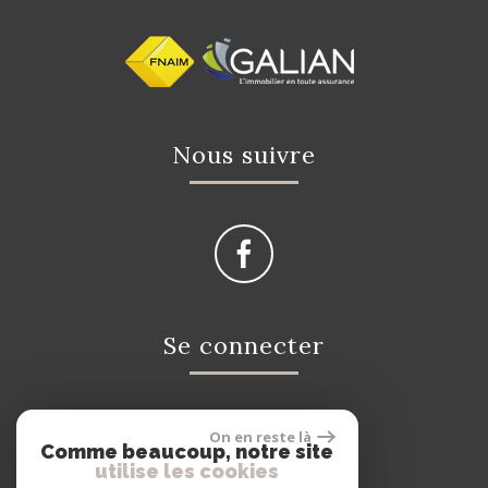
Nous suivre
Se connecter
On en reste là
Espace propriétaire
Comme beaucoup, notre site
utilise les cookies