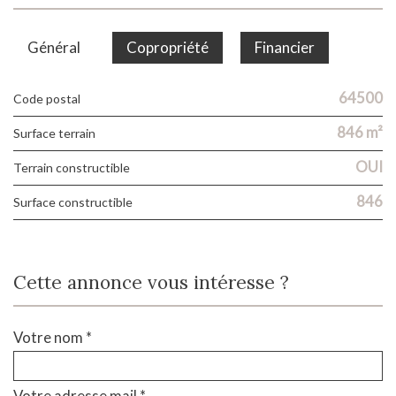
Général
Copropriété
Financier
64500
Code postal
846 m²
surface terrain
OUI
Terrain constructible
846
Surface constructible
Cette annonce vous intéresse ?
Votre nom *
Votre adresse mail *