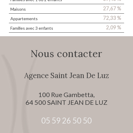
27,67 %
Maisons
72,33 %
Appartements
2,09 %
Familles avec 3 enfants
Nous contacter
Agence Saint Jean De Luz
100 Rue Gambetta,
64 500
SAINT JEAN DE LUZ
05 59 26 50 50