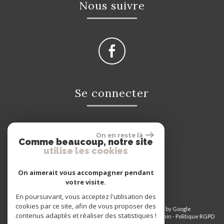
Nous suivre
Se connecter
On en reste là
Espace propriétaire
Comme beaucoup, notre site
utilise les cookies
On aimerait vous accompagner pendant
votre visite.
En poursuivant, vous acceptez l'utilisation des
cookies par ce site, afin de vous proposer des
© 2026 | Tous droits réservés | Traduction powered by Google
contenus adaptés et réaliser des statistiques !
Plan du site
-
Mentions légales
-
Nos honoraires
-
Liens
-
Admin
-
Politique RGPD