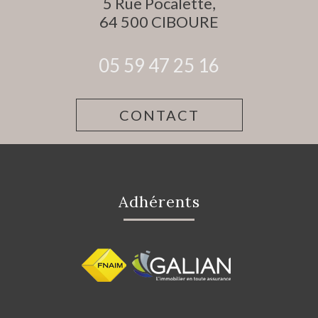
5 Rue Pocalette,
64 500
CIBOURE
05 59 47 25 16
CONTACT
Adhérents